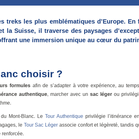
es treks les plus emblématiques d’Europe. En 
 et la Suisse, il traverse des paysages d’except
offrant une immersion unique au cœur du patri
anc choisir ?
eurs formules
afin de s’adapter à votre expérience, au temp
inérance authentique
, marcher avec un
sac léger
ou privilég
ythme.
r du Mont-Blanc. Le
Tour Authentique
privilégie l’itinérance e
 bagages, le
Tour Sac Léger
associe confort et légèreté, tandis 
e renforcée.