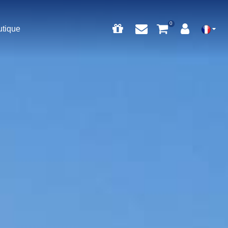
utique
0