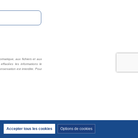
Retirer le consentement
Accepter tous les cookies
Options de cookies