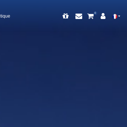
tique
0