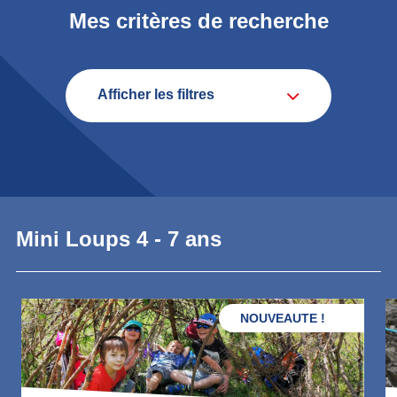
chaque âge. Le programme Mini Loup, pour les enfants
Mes critères de recherche
de
4 à 7 ans
, propose une découverte ludique de la
montagne. Les stages enfants pour les
7 à 13 ans
permettent de vivre de
véritables aventures en plein
Afficher les filtres
air
, tandis que les
activités ados
offrent des expériences
plus sportives avec une première approche de
l’autonomie et de la sécurité en montagne.
Nos stages enfants et camps montagne
à Chamonix
se déroulent sur plusieurs jours avec une immersion
Mini Loups 4 - 7 ans
complète dans l’univers alpin. Les séjours incluent des
activités variées comme la randonnée, l’escalade, les
jeux en montagne et la découverte du milieu naturel,
NOUVEAUTE !
avec des nuits en refuge, en tente ou en hébergement
adapté. Ces expériences permettent aux enfants de
développer leur confiance, leur autonomie et leur esprit
de groupe, tout en découvrant la richesse des paysages