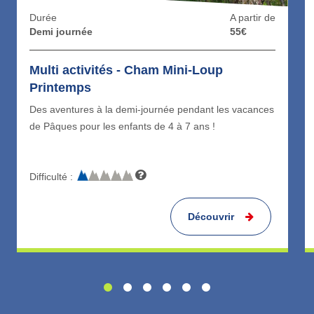
et de la culture alpine. L’encadrement, la logistique et le
Durée
A partir de
Demi journée
55€
choix des itinéraires sont pensés pour garantir
sécurité,
progression et plaisi
r dans un cadre adapté à chaque
Multi activités - Cham Mini-Loup
âge.
Printemps
Des aventures à la demi-journée pendant les vacances
de Pâques pour les enfants de 4 à 7 ans !
Difficulté :
Découvrir