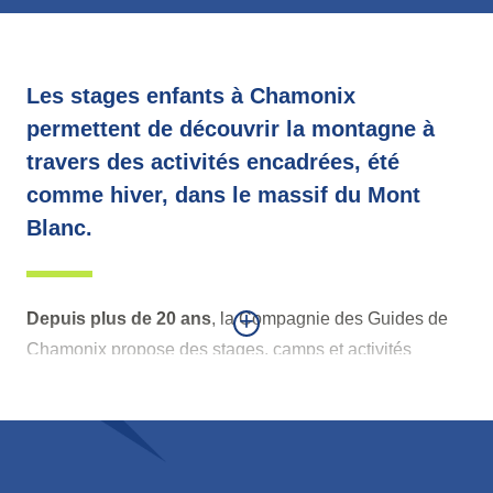
Les stages enfants à Chamonix
permettent de découvrir la montagne à
travers des activités encadrées, été
comme hiver, dans le massif du Mont
Blanc.
+
Depuis plus de 20 ans
, la Compagnie des Guides de
Chamonix propose des stages, camps et activités
dédiés aux enfants et aux adolescents de 4 à 18 ans.
Encadrés par des professionnels de la montagne, les
jeunes évoluent dans un environnement naturel
exceptionnel à travers des programmes adaptés à