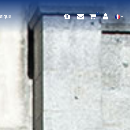
utique
0