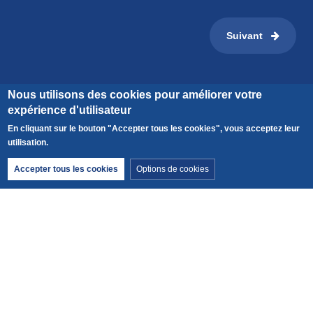
Suivant
Nous utilisons des cookies pour améliorer votre
expérience d'utilisateur
En cliquant sur le bouton "Accepter tous les cookies", vous acceptez leur
Calculer votre impact carbone
utilisation.
Retirer le consentement
Accepter tous les cookies
Options de cookies
Découvrez le carbone émis par cette activité et ajoutez
votre trajet au lieu de rendez-vous.
CO2 émis par personne pour cette activité :
14 kg
.
Ajouter votre trajet au lieu de RDV