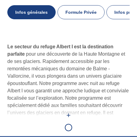
Infos générales
Formule Privée
Infos prat
Infos
Le secteur du refuge Albert I est la destination
générales
parfaite
pour une découverte de la Haute Montagne et
de ses glaciers. Rapidement accessible par les
remontées mécaniques du domaine de Balme -
Vallorcine, il vous plongera dans un univers glaciaire
époustouflant. Notre programme avec nuit au refuge
Albert I vous garantit une approche ludique et conviviale
focalisée sur l’exploration.
Notre programme est
spécialement dédié aux familles souhaitant découvrir
l’univers des glaciers en dormant en refuge. Il est
+
également l’occasion d’acquérir les techniques de base
de l’alpinisme (utilisation des crampons et du piolet).