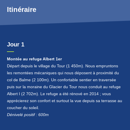
Le secteur du Glacier du Tour offre de très
Itinéraire
nombreuses possibilités
. Le séjour proposé peut
facilement comporter une nuit en refuge supplémentaire
si vous souhaitez prolonger l’expérience. N’hésitez pas
à nous contacter pour faire évoluer le programme initial.
Jour 1
Montée au refuge Albert 1er
Départ depuis le village du Tour (1 450m). Nous empruntons
les remontées mécaniques qui nous déposent à proximité du
col de Balme (2 100m). Un confortable sentier en traversée
puis sur la moraine du Glacier du Tour nous conduit au refuge
Albert I (2 702m). Le refuge a été rénové en 2014 ; vous
apprécierez son confort et surtout la vue depuis sa terrasse au
coucher du soleil.
Dénivelé positif : 600m