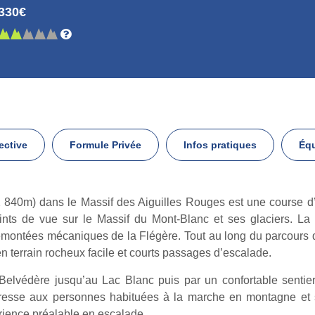
330€
ective
Formule Privée
Infos pratiques
Éq
2 840m) dans le Massif des Aiguilles Rouges est une course d
points de vue sur le Massif du Mont-Blanc et ses glaciers. L
emontées mécaniques de la Flégère. Tout au long du parcours qui
 terrain rocheux facile et courts passages d’escalade.
 Belvédère jusqu’au Lac Blanc puis par un confortable senti
resse aux personnes habituées à la marche en montagne et so
rience préalable en escalade.