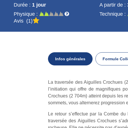
Durée :
1 jour
A partir de :
Physique :
Technique :
Avis
1
Infos générales
Formule Coll
Infos
La traversée des Aiguilles Crochues (
générales
l’initiation qui offre de magnifiques 
Crochues (2 704m) atteint depuis les r
sommets, vous alternerez progression en
Le retour s’effectue par la Combe du
traversée des Aiguilles Crochues s’ad
rocheuse. Elle ne nécessite pas d’expé