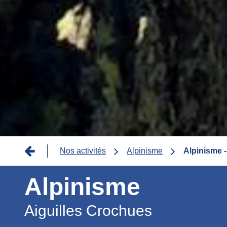
Fil
Nos activités
Alpinisme
Alpinisme -
d'Ariane
Alpinisme
Aiguilles Crochues