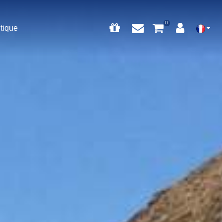
tique
0