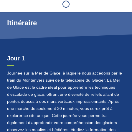
baudrier. Au programme : convivialité et bonne humeur
pour découvrir, crampons aux pieds et piolet en main, un
univers cristallin féérique. En fonction de vos
Itinéraire
disponibilités, nous organisons également des
sorties
cascade de glace à la journée
.
Les objectifs pédagogiques du stage cascade de
glace découverte
Jour 1
- Découverte du matériel et de la gestuelle de base de la
cascade de glace
- Apprentissage des techniques d’assurage
Journée sur la Mer de Glace, à laquelle nous accédons par le
- Autonomie en second de cordée dans le niveau 3-4.
train du Montenvers suivi de la télécabine du Glacier. La Mer
- Initiation à l’escalade de glace en premier de cordée
de Glace est le cadre idéal pour apprendre les techniques
d’escalade de glace, offrant une diversité de reliefs allant de
pentes douces à des murs verticaux impressionnants. Après
une marche de seulement 30 minutes, vous serez prêt à
explorer ce site unique. Cette journée vous permettra
également d’approfondir votre compréhension des glaciers :
observez les moulins et bédières, étudiez la formation des