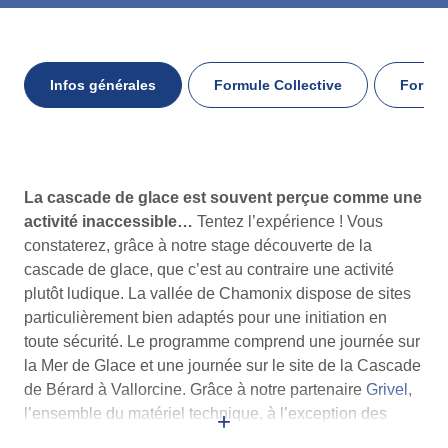
Infos générales
Formule Collective
Formul
Infos
La cascade de glace est souvent perçue comme une
générales
activité inaccessible…
Tentez l’expérience ! Vous
constaterez, grâce à notre stage découverte de la
cascade de glace, que c’est au contraire une activité
plutôt ludique. La vallée de Chamonix dispose de sites
particulièrement bien adaptés pour une initiation en
toute sécurité. Le programme comprend une journée sur
la Mer de Glace et une journée sur le site de la Cascade
de Bérard à Vallorcine. Grâce à notre partenaire
Grivel
,
l’ensemble du matériel technique, à l’exception des
+
chaussures, est fourni : piolets, crampons, casque et