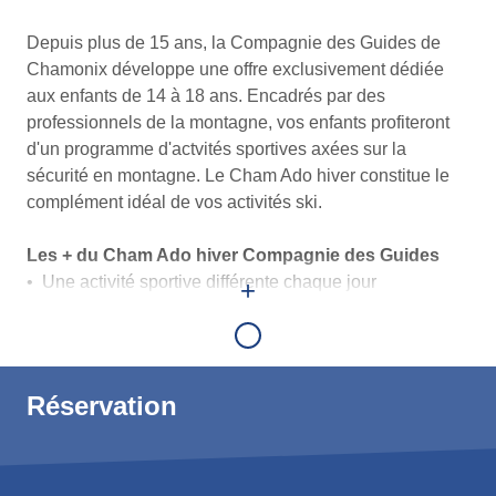
Infos
Depuis plus de 15 ans, la Compagnie des Guides de
générales
Chamonix développe une offre exclusivement dédiée
aux enfants de 14 à 18 ans. Encadrés par des
professionnels de la montagne, vos enfants profiteront
d'un programme d'actvités sportives axées sur la
sécurité en montagne. Le Cham Ado hiver constitue le
complément idéal de vos activités ski.
Les + du Cham Ado hiver Compagnie des Guides
• Une activité sportive différente chaque jour
+
• Un programme axé sur la sécurité
• Encadrement par des professionnels pour chaque
activité
Réservation
Programme hebdomadaire
Mardi :
sécurité en montagne
Journée sécurité pour appréhender les dangers de la