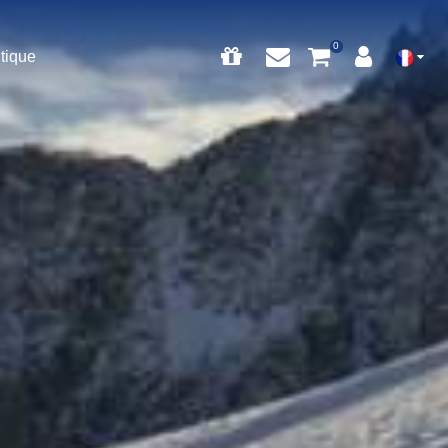
tique
0