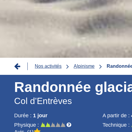
Fil
Nos activités
Alpinisme
Randonnée 
d'Ariane
Randonnée glacia
Col d'Entrèves
Durée :
1 jour
A partir de :
Physique :
Technique :
Avis
1