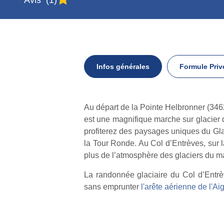
Infos générales
Formule Priv
Infos
Au départ de la Pointe Helbronner (346
générales
est une magnifique marche sur glacier q
profiterez des paysages uniques du Gla
la Tour Ronde. Au Col d’Entrèves, sur 
plus de l’atmosphère des glaciers du mas
La randonnée glaciaire du Col d’Entrè
sans emprunter
l'arête aérienne de l'Ai