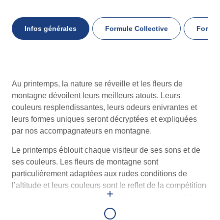
Infos générales
Formule Collective
Formul
Infos
Au printemps, la nature se réveille et les fleurs de
générales
montagne dévoilent leurs meilleurs atouts. Leurs
couleurs resplendissantes, leurs odeurs enivrantes et
leurs formes uniques seront décryptées et expliquées
par nos accompagnateurs en montagne.
Le printemps éblouit chaque visiteur de ses sons et de
ses couleurs. Les fleurs de montagne sont
particulièrement adaptées aux rudes conditions de
l’altitude et leurs couleurs sont le reflet de la compétition
+
qui existe entre toutes ces espèces pour se reproduire.
Découvrez ce monde végétal dans les prairies de vallée