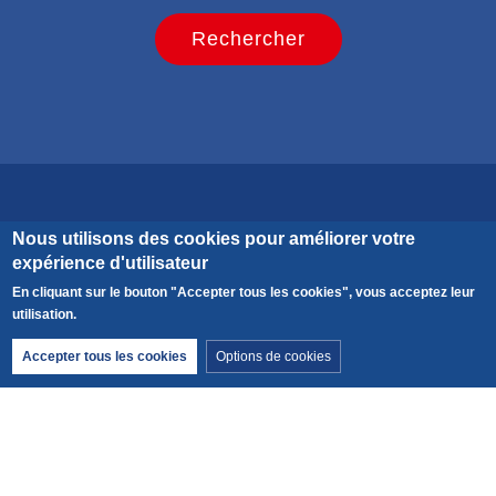
Calculer votre impact carbone
Nous utilisons des cookies pour améliorer votre
expérience d'utilisateur
En cliquant sur le bouton "Accepter tous les cookies", vous acceptez leur
Découvrez le carbone émis par cette activité et ajoutez
utilisation.
votre trajet au lieu de rendez-vous.
Retirer le consentement
Accepter tous les cookies
Options de cookies
CO2 émis par personne pour cette activité :
3 kg
.
Ajouter votre trajet au lieu de RDV