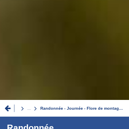
Fil
...
Randonnée - Journée - Flore de montagne - Du 16 Mai au 13 Juin 2026
d'Ariane
Randonnée