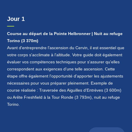
Arête Hörnli : notre formule
L’arête Hörnli est la voie normale suisse du Cervin.
Jour 1
Principalement rocheuse, elle propose une ascension
soutenue mais accessible techniquement (3b, passages
de 4b), facilitée par la présence de cordes fixes. Cette
Course au départ de la Pointe Helbronner | Nuit au refuge
course exige néanmoins une progression sûre et
Torino (3 370m)
efficace en terrain rocheux, ainsi qu’une bonne condition
Avant d'entreprendre l'ascension du Cervin, il est essentiel que
physique. Nous proposons cette ascension dans le
votre corps s'acclimate à l'altitude. Votre guide doit également
cadre d’un programme de 5 jours, conçu pour optimiser
évaluer vos compétences techniques pour s'assurer qu'elles
l’acclimatation, la préparation et les chances de réussite.
correspondent aux exigences d’une telle ascension. Cette
Vous évoluez seuls avec votre guide pendant toute la
étape offre également l'opportunité d'apporter les ajustements
durée du séjour, permettant un accompagnement
nécessaires pour vous préparer pleinement. Exemple de
personnalisé et une adaptation continue aux conditions
course réalisée : Traversée des Aiguilles d’Entrèves (3 600m)
et à votre rythme.
ou Arête Freshfield à la Tour Ronde (3 793m), nuit au refuge
Torino.
Une préparation adaptée à votre ojectif
Ce séjour repose sur une préparation spécifique de 2
jours, suivie d’une journée de repos, afin de vous
permettre d’aborder l’ascension dans les meilleures