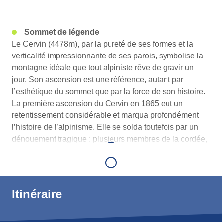
Infos
Sommet de légende
générales
Le Cervin (4478m), par la pureté de ses formes et la
verticalité impressionnante de ses parois, symbolise la
montagne idéale que tout alpiniste rêve de gravir un
jour. Son ascension est une référence, autant par
l’esthétique du sommet que par la force de son histoire.
La première ascension du Cervin en 1865 eut un
retentissement considérable et marqua profondément
l’histoire de l’alpinisme. Elle se solda toutefois par un
dénouement tragique : plusieurs membres de la cordée,
+
dont le
guide Chamoniard Michel Croz
, périrent lors de
la descente. La face nord du Cervin constitue, avec
celles de l’Eiger (3967m) et des Grandes Jorasses
(4208m), la célèbre trilogie des grandes faces nord des
Itinéraire
Alpes.