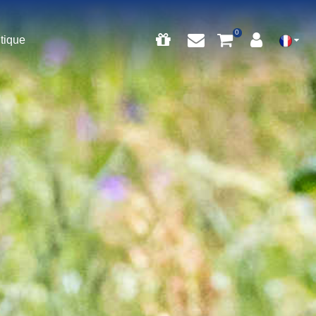
tique
0