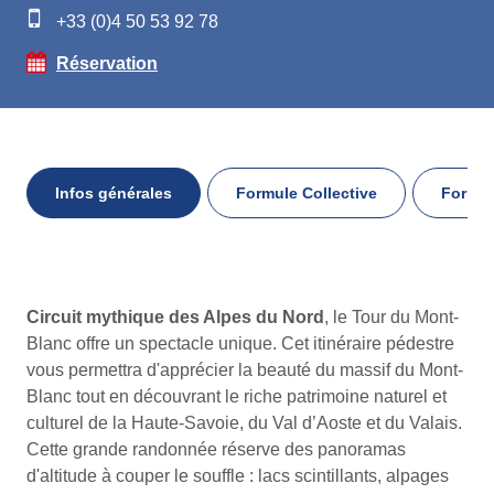
+33 (0)4 50 53 92 78
Réservation
Infos générales
Formule Collective
Formul
Infos
Circuit mythique des Alpes du Nord
, le Tour du Mont-
générales
Blanc offre un spectacle unique. Cet itinéraire pédestre
vous permettra d'apprécier la beauté du massif du Mont-
Blanc tout en découvrant le riche patrimoine naturel et
culturel de la Haute-Savoie, du Val d’Aoste et du Valais.
Cette grande randonnée réserve des panoramas
d'altitude à couper le souffle : lacs scintillants, alpages