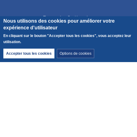
Formule Collective
Nous utilisons des cookies pour améliorer votre
expérience d'utilisateur
En cliquant sur le bouton "Accepter tous les cookies", vous acceptez leur
utilisation.
Retirer le consentement
Accepter tous les cookies
Options de cookies
Calculer votre impact carbone
Découvrez le carbone émis par cette activité et ajoutez
votre trajet au lieu de rendez-vous.