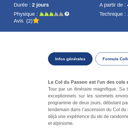
Durée :
2 jours
A partir de :
Physique :
Technique :
Avis
2
Infos générales
Formule Coll
Infos
Le Col du Passon est l'un des col
générales
Tour par un itinéraire magnifique. Sa 
exceptionnels sur les sommets enviro
programme de deux jours, débutant par
lendemain dans l’ascension du Col du P
déjà une expérience du ski de randonnée
et alpinisme.