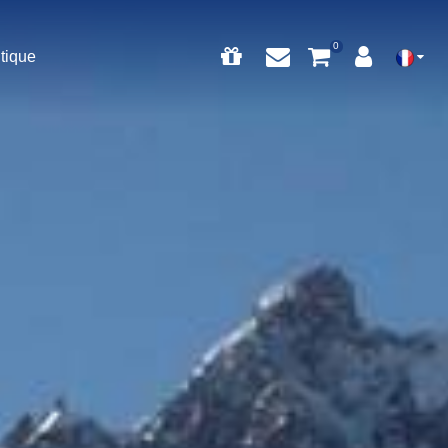
tique
0