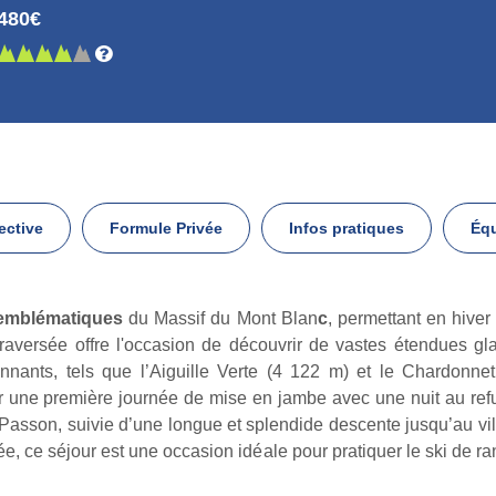
480€
ective
Formule Privée
Infos pratiques
Éq
s emblématiques
du Massif du Mont Blan
c
, permettant en hiver 
traversée offre l'occasion de découvrir de vastes étendues gl
nnants, tels que l’Aiguille Verte (4 122 m) et le Chardon
 une première journée de mise en jambe avec une nuit au ref
asson, suivie d’une longue et splendide descente jusqu’au vil
, ce séjour est une occasion idéale pour pratiquer le ski de r