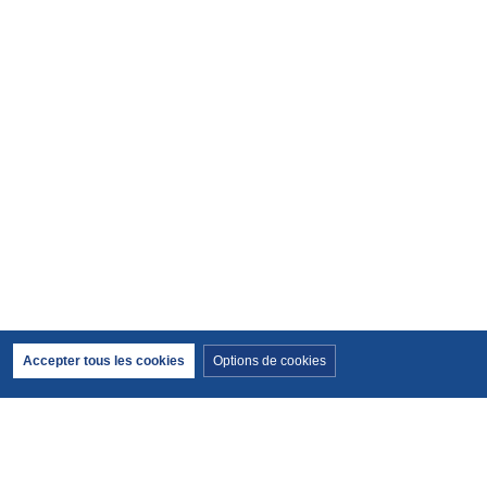
Retirer le consentement
Accepter tous les cookies
Options de cookies