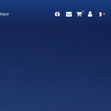
tique
0