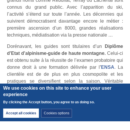
grands noms comme Rébuffat, Terray ou Lachenal sont
connus du grand public. Avec l’apparition du ski,
l’activité s’étend sur toute l’année. Les décennies qui
suivirent démocratisent davantage encore le métier :
première ascension d’un 8000, grandes réalisations
techniques, médiatisation via la presse nationale …
Dorénavant, les guides sont titulaires d’un
Diplôme
d'Etat d'alpinisme-guide de haute montagne.
Celui-ci
est obtenu suite à la réussite de l’examen probatoire qui
donne droit à une formation délivrée par l
’
ENSA
. La
clientèle est de de plus en plus cosmopolite et les
pratiques se diversifient selon la saison. Véritable
We use cookies on this site to enhance your user
éducateur, le guide sensibilise et transmet les valeurs de
experience
son milieu, par l’action et la transmission de son savoir.
Ce métier et le monde de l’entreprise se croisent :
By clicking the Accept button, you agree to us doing so.
adaptation au changement, management dans
Withdraw consent
Accept all cookies
Cookies options
l’incertitude, esprit de cordée, prise de décision… les
points de convergences sont multiples. La Compagnie
des Guides propose pour cela de nombreux séminaires